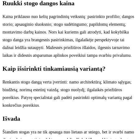
Ruukki stogo dangos kaina
Kaina priklauso nuo kelių pagrindinių veiksnių: pasirinkto profilio; dangos
storio; apsauginio sluoksnio; stogo sudėtingumo; papildomų elementų;
montavimo darbų kainos. Nors kai kuriems gali atrodyti, kad kokybiška
stogo danga yra brangesnis pasirinkimas, ilgalaikėje perspektyvoje tai
dažnai leidžia sutaupyti. Mažesnės priežiūros išlaidos, ilgesnis tarnavimo
laikas ir didesnis atsparumas aplinkos poveikiui tampa svarbiu privalumu.
Kaip išsirinkti tinkamiausią variantą?
Renkantis stogo dangą verta įvertinti: namo architektūrą; klimato sąlygas;
biudžetą; norimą estetinį vaizdą; stogo nuolydį; ilgalaikės priežiūros
poreikius. Patyrę specialistai gali padėti pasirinkti optimalų variantą pagal
konkrečius poreikius.
Išvada
Šiandien stogas yra ne tik apsauga nuo lietaus ar sniego, bet ir svarbi namo