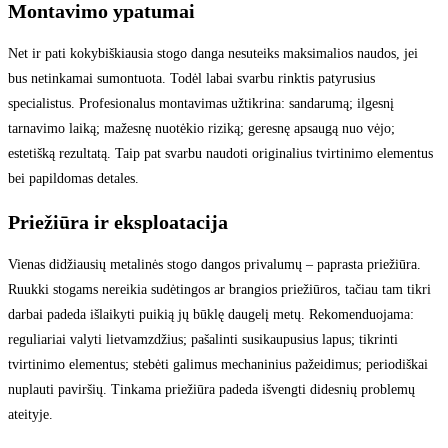
Montavimo ypatumai
Net ir pati kokybiškiausia stogo danga nesuteiks maksimalios naudos, jei
bus netinkamai sumontuota. Todėl labai svarbu rinktis patyrusius
specialistus. Profesionalus montavimas užtikrina: sandarumą; ilgesnį
tarnavimo laiką; mažesnę nuotėkio riziką; geresnę apsaugą nuo vėjo;
estetišką rezultatą. Taip pat svarbu naudoti originalius tvirtinimo elementus
bei papildomas detales.
Priežiūra ir eksploatacija
Vienas didžiausių metalinės stogo dangos privalumų – paprasta priežiūra.
Ruukki stogams nereikia sudėtingos ar brangios priežiūros, tačiau tam tikri
darbai padeda išlaikyti puikią jų būklę daugelį metų. Rekomenduojama:
reguliariai valyti lietvamzdžius; pašalinti susikaupusius lapus; tikrinti
tvirtinimo elementus; stebėti galimus mechaninius pažeidimus; periodiškai
nuplauti paviršių. Tinkama priežiūra padeda išvengti didesnių problemų
ateityje.