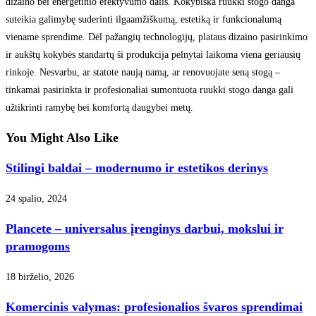
dizaino bei energetinio efektyvumo dalis. Kokybiška ruukki stogo danga
suteikia galimybę suderinti ilgaamžiškumą, estetiką ir funkcionalumą
viename sprendime. Dėl pažangių technologijų, plataus dizaino pasirinkimo
ir aukštų kokybės standartų ši produkcija pelnytai laikoma viena geriausių
rinkoje. Nesvarbu, ar statote naują namą, ar renovuojate seną stogą –
tinkamai pasirinkta ir profesionaliai sumontuota ruukki stogo danga gali
užtikrinti ramybę bei komfortą daugybei metų.
You Might Also Like
Stilingi baldai – modernumo ir estetikos derinys
24 spalio, 2024
Plancete – universalus įrenginys darbui, mokslui ir
pramogoms
18 birželio, 2026
Komercinis valymas: profesionalios švaros sprendimai