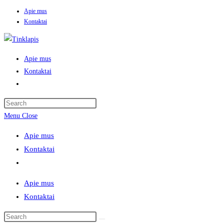
Apie mus
Skip
Kontaktai
to
content
Apie mus
Kontaktai
Toggle
website
search
Menu
Close
Apie mus
Kontaktai
Toggle
website
Apie mus
search
Kontaktai