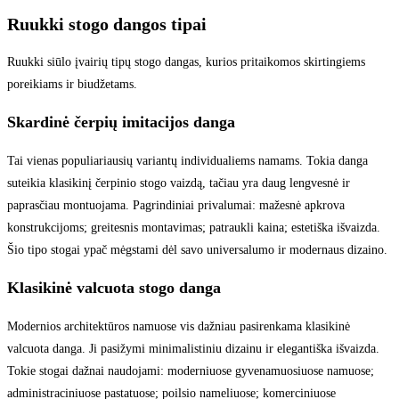
Ruukki stogo dangos tipai
Ruukki siūlo įvairių tipų stogo dangas, kurios pritaikomos skirtingiems
poreikiams ir biudžetams.
Skardinė čerpių imitacijos danga
Tai vienas populiariausių variantų individualiems namams. Tokia danga
suteikia klasikinį čerpinio stogo vaizdą, tačiau yra daug lengvesnė ir
paprasčiau montuojama. Pagrindiniai privalumai: mažesnė apkrova
konstrukcijoms; greitesnis montavimas; patraukli kaina; estetiška išvaizda.
Šio tipo stogai ypač mėgstami dėl savo universalumo ir modernaus dizaino.
Klasikinė valcuota stogo danga
Modernios architektūros namuose vis dažniau pasirenkama klasikinė
valcuota danga. Ji pasižymi minimalistiniu dizainu ir elegantiška išvaizda.
Tokie stogai dažnai naudojami: moderniuose gyvenamuosiuose namuose;
administraciniuose pastatuose; poilsio nameliuose; komerciniuose