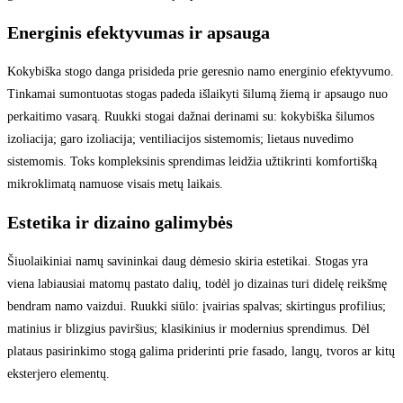
Energinis efektyvumas ir apsauga
Kokybiška stogo danga prisideda prie geresnio namo energinio efektyvumo.
Tinkamai sumontuotas stogas padeda išlaikyti šilumą žiemą ir apsaugo nuo
perkaitimo vasarą. Ruukki stogai dažnai derinami su: kokybiška šilumos
izoliacija; garo izoliacija; ventiliacijos sistemomis; lietaus nuvedimo
sistemomis. Toks kompleksinis sprendimas leidžia užtikrinti komfortišką
mikroklimatą namuose visais metų laikais.
Estetika ir dizaino galimybės
Šiuolaikiniai namų savininkai daug dėmesio skiria estetikai. Stogas yra
viena labiausiai matomų pastato dalių, todėl jo dizainas turi didelę reikšmę
bendram namo vaizdui. Ruukki siūlo: įvairias spalvas; skirtingus profilius;
matinius ir blizgius paviršius; klasikinius ir modernius sprendimus. Dėl
plataus pasirinkimo stogą galima priderinti prie fasado, langų, tvoros ar kitų
eksterjero elementų.