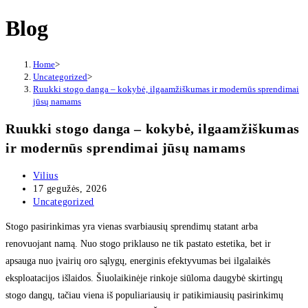
Blog
Home
>
Uncategorized
>
Ruukki stogo danga – kokybė, ilgaamžiškumas ir modernūs sprendimai
jūsų namams
Ruukki stogo danga – kokybė, ilgaamžiškumas
ir modernūs sprendimai jūsų namams
Post
Vilius
author:
Post
17 gegužės, 2026
published:
Post
Uncategorized
category:
Stogo pasirinkimas yra vienas svarbiausių sprendimų statant arba
renovuojant namą. Nuo stogo priklauso ne tik pastato estetika, bet ir
apsauga nuo įvairių oro sąlygų, energinis efektyvumas bei ilgalaikės
eksploatacijos išlaidos. Šiuolaikinėje rinkoje siūloma daugybė skirtingų
stogo dangų, tačiau viena iš populiariausių ir patikimiausių pasirinkimų