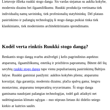
Lietuvoje išlieka ruukki stogo danga. Šis vardas siejamas su aukšta kokybe,
moderniu dizainu bei ilgaamžiškumu. Ruukki produkcija vertinama tiek
individualių namų savininkų, tiek profesionalių statybininkų. Dėl plataus
pasirinkimo ir pažangių technologijų ši stogo danga puikiai tinka tiek
klasikiniams, tiek moderniems architektūriniams sprendimams.
Kodėl verta rinktis Ruukki stogo dangą?
Renkantis stogo dangą svarbu atsižvelgti į kelis pagrindinius aspektus:
atsparumą, ilgaamžiškumą, estetiką ir priežiūros paprastumą. Būtent dėl šių
savybių
ruukki stogo danga
tapo vienu populiariausių pasirinkimų Baltijos
šalyse. Ruukki gaminiai pasižymi: aukštos kokybės plienu; atsparumu
korozijai; ilga garantija; moderniu dizainu; plačia spalvų gama; lengvu
montavimu; atsparumu temperatūrų svyravimams. Ši stogo danga
gaminama naudojant pažangias technologijas, todėl gali atlaikyti net
sudėtingiausias klimato sąlygas – nuo stipraus lietaus iki didelio sniego
kiekio ar kaitrios saulės.