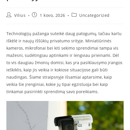
Post
Post
Post
Vilius
1 kovo, 2026
Uncategorized
author:
published:
category:
Technologijų pažanga suteikė daug patogumų, tačiau kartu
iškėlė ir naujų iššūkių privatumo srityje. Miniatiūrinės
kameros, mikrofonai bei kiti sekimo sprendimai tampa vis
mažesni, sudėtingiau aptinkami ir lengviau prieinami. Dėl
to vis daugiau žmonių domisi, kas yra pasiklausymo įrangos
ieškiklis, kaip jis veikia ir kokiose situacijose gali būti
naudingas. Šiame straipsnyje išsamiai aptarsime, kaip
veikia šie įrenginiai, kokie jų tipai egzistuoja bei kaip
tinkamai pasirinkti sprendimą savo poreikiams.