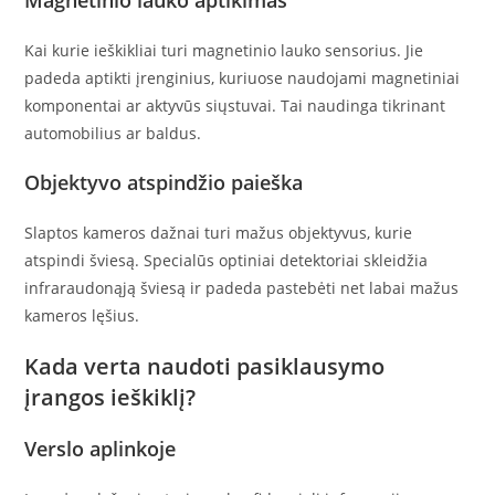
Magnetinio lauko aptikimas
Kai kurie ieškikliai turi magnetinio lauko sensorius. Jie
padeda aptikti įrenginius, kuriuose naudojami magnetiniai
komponentai ar aktyvūs siųstuvai. Tai naudinga tikrinant
automobilius ar baldus.
Objektyvo atspindžio paieška
Slaptos kameros dažnai turi mažus objektyvus, kurie
atspindi šviesą. Specialūs optiniai detektoriai skleidžia
infraraudonąją šviesą ir padeda pastebėti net labai mažus
kameros lęšius.
Kada verta naudoti pasiklausymo
įrangos ieškiklį?
Verslo aplinkoje