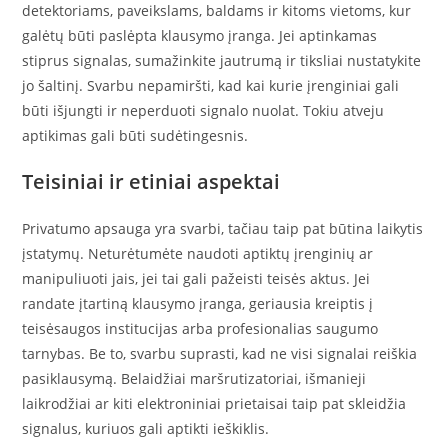
detektoriams, paveikslams, baldams ir kitoms vietoms, kur
galėtų būti paslėpta klausymo įranga. Jei aptinkamas
stiprus signalas, sumažinkite jautrumą ir tiksliai nustatykite
jo šaltinį. Svarbu nepamiršti, kad kai kurie įrenginiai gali
būti išjungti ir neperduoti signalo nuolat. Tokiu atveju
aptikimas gali būti sudėtingesnis.
Teisiniai ir etiniai aspektai
Privatumo apsauga yra svarbi, tačiau taip pat būtina laikytis
įstatymų. Neturėtumėte naudoti aptiktų įrenginių ar
manipuliuoti jais, jei tai gali pažeisti teisės aktus. Jei
randate įtartiną klausymo įranga, geriausia kreiptis į
teisėsaugos institucijas arba profesionalias saugumo
tarnybas. Be to, svarbu suprasti, kad ne visi signalai reiškia
pasiklausymą. Belaidžiai maršrutizatoriai, išmanieji
laikrodžiai ar kiti elektroniniai prietaisai taip pat skleidžia
signalus, kuriuos gali aptikti ieškiklis.