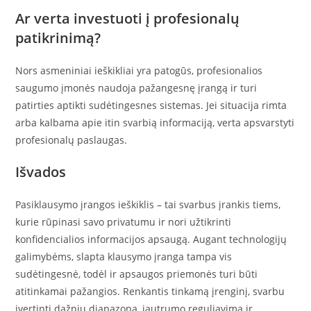
Ar verta investuoti į profesionalų
patikrinimą?
Nors asmeniniai ieškikliai yra patogūs, profesionalios
saugumo įmonės naudoja pažangesnę įrangą ir turi
patirties aptikti sudėtingesnes sistemas. Jei situacija rimta
arba kalbama apie itin svarbią informaciją, verta apsvarstyti
profesionalų paslaugas.
Išvados
Pasiklausymo įrangos ieškiklis – tai svarbus įrankis tiems,
kurie rūpinasi savo privatumu ir nori užtikrinti
konfidencialios informacijos apsaugą. Augant technologijų
galimybėms, slapta klausymo įranga tampa vis
sudėtingesnė, todėl ir apsaugos priemonės turi būti
atitinkamai pažangios. Renkantis tinkamą įrenginį, svarbu
įvertinti dažnių diapazoną, jautrumo reguliavimą ir