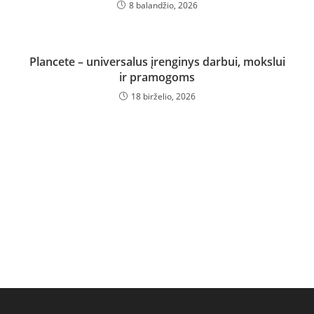
8 balandžio, 2026
UNCATEGORIZED
Plancete – universalus įrenginys darbui, mokslui
Wholesale Hot Tubs: didmeninė
ir pramogoms
prekyba lauko kubilais ir jos
18 birželio, 2026
galimybės verslui