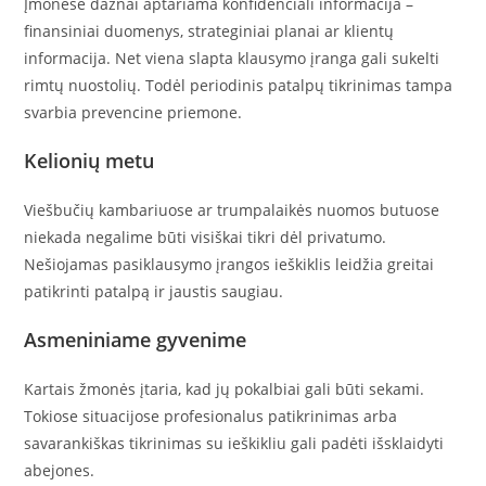
Įmonėse dažnai aptariama konfidenciali informacija –
finansiniai duomenys, strateginiai planai ar klientų
informacija. Net viena slapta klausymo įranga gali sukelti
rimtų nuostolių. Todėl periodinis patalpų tikrinimas tampa
svarbia prevencine priemone.
Kelionių metu
Viešbučių kambariuose ar trumpalaikės nuomos butuose
niekada negalime būti visiškai tikri dėl privatumo.
Nešiojamas pasiklausymo įrangos ieškiklis leidžia greitai
patikrinti patalpą ir jaustis saugiau.
Asmeniniame gyvenime
Kartais žmonės įtaria, kad jų pokalbiai gali būti sekami.
Tokiose situacijose profesionalus patikrinimas arba
savarankiškas tikrinimas su ieškikliu gali padėti išsklaidyti
abejones.