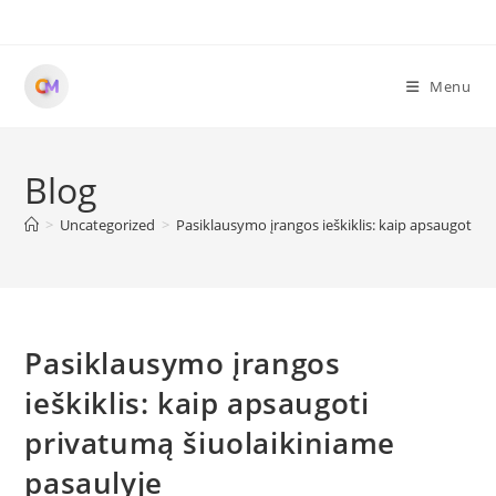
Skip
to
content
Menu
Blog
>
Uncategorized
>
Pasiklausymo įrangos ieškiklis: kaip apsaugoti p
Pasiklausymo įrangos
ieškiklis: kaip apsaugoti
privatumą šiuolaikiniame
pasaulyje