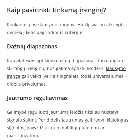
Kaip pasirinkti tinkamą įrenginį?
Renkantis pasiklausymo įrangos ieškiklį svarbu atkreipti
dėmesį į kelis pagrindinius kriterijus.
Dažnių diapazonas
Kuo platesnis aptikimo dažnių diapazonas, tuo daugiau
skirtingų įrenginių bus galima aptikti. Moderni
klausymo
įranga
gali veikti įvairiais signalais, todėl universalumas –
didelis privalumas.
Jautrumo reguliavimas
Galimybė reguliuoti jautrumą leidžia tiksliau nustatyti
signalo šaltinį. Per didelis jautrumas gali rodyti klaidingus
signalus, pavyzdžiui, nuo mobiliųjų telefonų ar
maršrutizatorių.