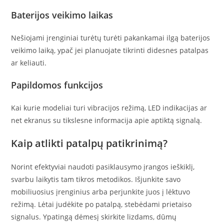
Baterijos veikimo laikas
Nešiojami įrenginiai turėtų turėti pakankamai ilgą baterijos
veikimo laiką, ypač jei planuojate tikrinti didesnes patalpas
ar keliauti.
Papildomos funkcijos
Kai kurie modeliai turi vibracijos režimą, LED indikacijas ar
net ekranus su tikslesne informacija apie aptiktą signalą.
Kaip atlikti patalpų patikrinimą?
Norint efektyviai naudoti pasiklausymo įrangos ieškiklį,
svarbu laikytis tam tikros metodikos. Išjunkite savo
mobiliuosius įrenginius arba perjunkite juos į lėktuvo
režimą. Lėtai judėkite po patalpą, stebėdami prietaiso
signalus. Ypatingą dėmesį skirkite lizdams, dūmų