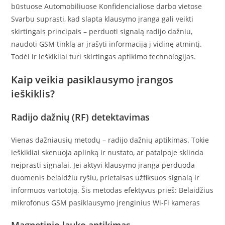
būstuose Automobiliuose Konfidencialiose darbo vietose
Svarbu suprasti, kad slapta klausymo įranga gali veikti
skirtingais principais – perduoti signalą radijo dažniu,
naudoti GSM tinklą ar įrašyti informaciją į vidinę atmintį.
Todėl ir ieškikliai turi skirtingas aptikimo technologijas.
Kaip veikia pasiklausymo įrangos
ieškiklis?
Radijo dažnių (RF) detektavimas
Vienas dažniausių metodų – radijo dažnių aptikimas. Tokie
ieškikliai skenuoja aplinką ir nustato, ar patalpoje sklinda
neįprasti signalai. Jei aktyvi klausymo įranga perduoda
duomenis belaidžiu ryšiu, prietaisas užfiksuos signalą ir
informuos vartotoją. Šis metodas efektyvus prieš: Belaidžius
mikrofonus GSM pasiklausymo įrenginius Wi-Fi kameras