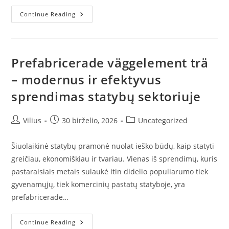
Darbuotojų
Continue Reading
Atranka:
Kaip
Rasti
Tinkamiausius
Specialistus
Ir
Prefabricerade väggelement trä
Užtikrinti
Ilgalaikę
– modernus ir efektyvus
Verslo
Sėkmę
sprendimas statybų sektoriuje
Post
Post
Post
Vilius
30 birželio, 2026
Uncategorized
author:
published:
category:
Šiuolaikinė statybų pramonė nuolat ieško būdų, kaip statyti
greičiau, ekonomiškiau ir tvariau. Vienas iš sprendimų, kuris
pastaraisiais metais sulaukė itin didelio populiarumo tiek
gyvenamųjų, tiek komercinių pastatų statyboje, yra
prefabricerade…
Prefabricerade
Continue Reading