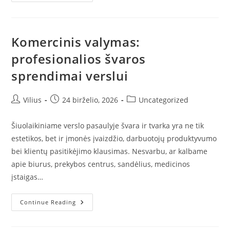
Väggelement
Trä
–
Modernus
Ir
Efektyvus
Komercinis valymas:
Sprendimas
Statybų
profesionalios švaros
Sektoriuje
sprendimai verslui
Post
Post
Post
Vilius
24 birželio, 2026
Uncategorized
author:
published:
category:
Šiuolaikiniame verslo pasaulyje švara ir tvarka yra ne tik
estetikos, bet ir įmonės įvaizdžio, darbuotojų produktyvumo
bei klientų pasitikėjimo klausimas. Nesvarbu, ar kalbame
apie biurus, prekybos centrus, sandėlius, medicinos
įstaigas…
Komercinis
Continue Reading
Valymas:
Profesionalios
Švaros