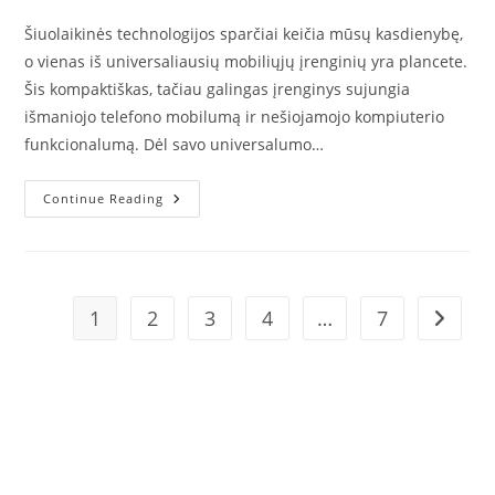
author:
published:
category:
Šiuolaikinės technologijos sparčiai keičia mūsų kasdienybę,
o vienas iš universaliausių mobiliųjų įrenginių yra plancete.
Šis kompaktiškas, tačiau galingas įrenginys sujungia
išmaniojo telefono mobilumą ir nešiojamojo kompiuterio
funkcionalumą. Dėl savo universalumo…
Plancete
Continue Reading
–
UNCATEGORIZED
Universalus
Įrenginys
Wholesale Hot Tubs: didmeninė
Darbui,
Mokslui
prekyba lauko kubilais ir jos
Ir
Pramogoms
1
2
3
4
…
7
Go to t
galimybės verslui