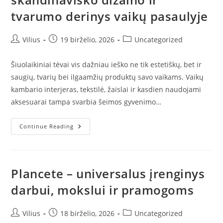
tvarumo derinys vaikų pasaulyje
Post
Post
Post
Vilius
19 birželio, 2026
Uncategorized
author:
published:
category:
Šiuolaikiniai tėvai vis dažniau ieško ne tik estetiškų, bet ir
saugių, tvarių bei ilgaamžių produktų savo vaikams. Vaikų
kambario interjeras, tekstilė, žaislai ir kasdien naudojami
aksesuarai tampa svarbia šeimos gyvenimo…
Cam
Continue Reading
Cam
Copenhagen
–
Skandinaviško
Dizaino
Ir
Plancete – universalus įrenginys
Tvarumo
Derinys
darbui, mokslui ir pramogoms
Vaikų
Pasaulyje
Post
Post
Post
Vilius
18 birželio, 2026
Uncategorized