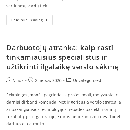
vertinamų vardų tiek…
ORIBE
Continue Reading
–
Prabangios
Plaukų
Priežiūros
Priemonės
Profesionaliems
Darbuotojų atranka: kaip rasti
Rezultatams
Namuose
tinkamiausius specialistus ir
užtikrinti ilgalaikę verslo sėkmę
Post
Post
Post
Vilius
2 liepos, 2026
Uncategorized
author:
published:
category:
Sėkmingos įmonės pagrindas – profesionali, motyvuota ir
darniai dirbanti komanda. Net ir geriausia verslo strategija
ar pažangiausios technologijos nepadės pasiekti norimų
rezultatų, jei organizacijoje dirbs netinkami žmonės. Todėl
darbuotoju atranka…