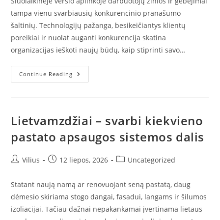
Šiuolaikinėje verslo aplinkoje darbuotojų žinios ir gebėjimai
tampa vienu svarbiausių konkurencinio pranašumo
šaltinių. Technologijų pažanga, besikeičiantys klientų
poreikiai ir nuolat auganti konkurencija skatina
organizacijas ieškoti naujų būdų, kaip stiprinti savo…
Personalo
Continue Reading
Akademija
–
Investicija
Į
Darbuotojų
Kompetencijas
Lietvamzdžiai – svarbi kiekvieno
Ir
Organizacijos
pastato apsaugos sistemos dalis
Augimą
Post
Post
Post
Vilius
12 liepos, 2026
Uncategorized
author:
published:
category:
Statant naują namą ar renovuojant seną pastatą, daug
dėmesio skiriama stogo dangai, fasadui, langams ir šilumos
izoliacijai. Tačiau dažnai nepakankamai įvertinama lietaus