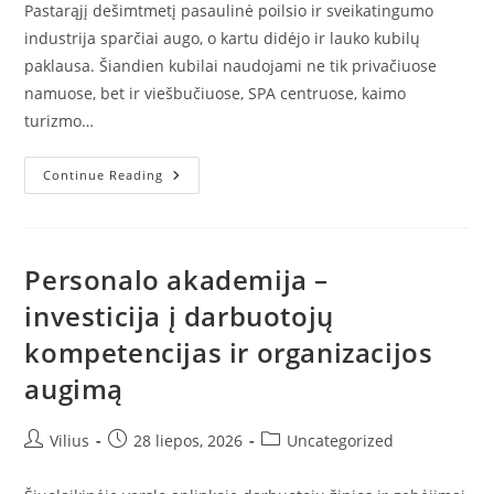
Pastarąjį dešimtmetį pasaulinė poilsio ir sveikatingumo
industrija sparčiai augo, o kartu didėjo ir lauko kubilų
paklausa. Šiandien kubilai naudojami ne tik privačiuose
namuose, bet ir viešbučiuose, SPA centruose, kaimo
turizmo…
Wholesale
Continue Reading
Hot
Tubs:
Didmeninė
Prekyba
Lauko
Kubilais
Personalo akademija –
Ir
Jos
investicija į darbuotojų
Galimybės
Verslui
kompetencijas ir organizacijos
augimą
Post
Post
Post
Vilius
28 liepos, 2026
Uncategorized
author:
published:
category: