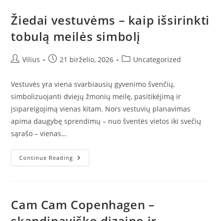
Sprendimai
Verslui
Žiedai vestuvėms – kaip išsirinkti
tobulą meilės simbolį
Post
Post
Post
Vilius
21 birželio, 2026
Uncategorized
author:
published:
category:
Vestuvės yra viena svarbiausių gyvenimo švenčių,
simbolizuojanti dviejų žmonių meilę, pasitikėjimą ir
įsipareigojimą vienas kitam. Nors vestuvių planavimas
apima daugybę sprendimų – nuo šventės vietos iki svečių
sąrašo – vienas…
Žiedai
Continue Reading
Vestuvėms
–
Kaip
Išsirinkti
Tobulą
Meilės
Cam Cam Copenhagen –
Simbolį
skandinaviško dizaino ir