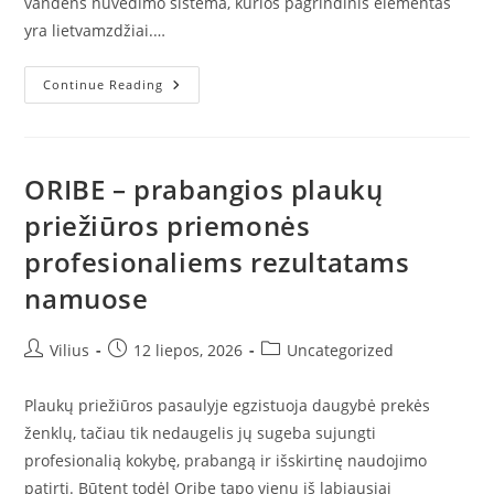
vandens nuvedimo sistema, kurios pagrindinis elementas
yra lietvamzdžiai.…
Lietvamzdžiai
Continue Reading
–
Svarbi
Kiekvieno
Pastato
Apsaugos
Sistemos
ORIBE – prabangios plaukų
Dalis
priežiūros priemonės
profesionaliems rezultatams
namuose
Post
Post
Post
Vilius
12 liepos, 2026
Uncategorized
author:
published:
category:
Plaukų priežiūros pasaulyje egzistuoja daugybė prekės
ženklų, tačiau tik nedaugelis jų sugeba sujungti
profesionalią kokybę, prabangą ir išskirtinę naudojimo
patirtį. Būtent todėl Oribe tapo vienu iš labiausiai