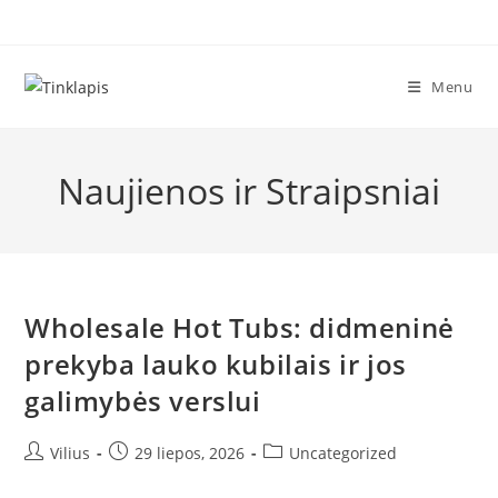
Skip
to
content
Menu
Naujienos ir Straipsniai
Wholesale Hot Tubs: didmeninė
prekyba lauko kubilais ir jos
galimybės verslui
Post
Post
Post
Vilius
29 liepos, 2026
Uncategorized
author:
published:
category: